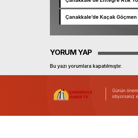
Çanakkale’de Entegre Atık Yö
Çanakkale’de Kaçak Göçmen
YORUM YAP
Bu yazı yorumlara kapatılmıştır.
Günün önemli
istiyorsanız