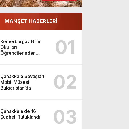
MANŞET HABERLERİ
01
Kemerburgaz Bilim
Okulları
Öğrencilerinden
ABD’de Tarihi Başarı:
6 Öğrenci 14 Madalya
Kazandı
02
Çanakkale Savaşları
Mobil Müzesi
Bulgaristan’da
03
Çanakkale’de 16
Şüpheli Tutuklandı