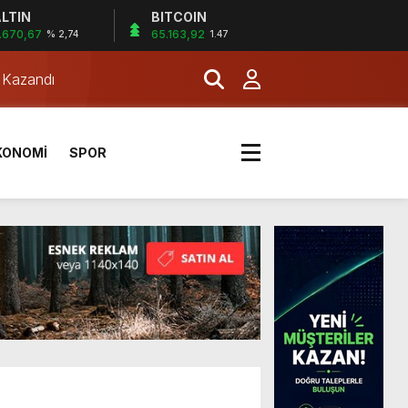
LTIN
BITCOIN
.670,67
65.163,92
% 2,74
1.47
a Kazandı
KONOMİ
SPOR
a Kazandı