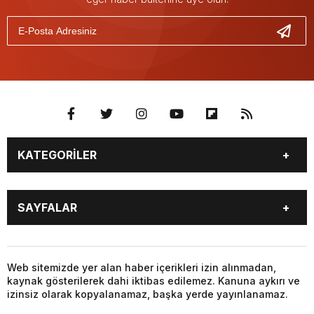
KATEGORİLER
GÜNDEM
SEKTÖR ÖZEL
SAYFALAR
DÜNYA
SİYASET
EKONOMİ
SPOR
GÜNDEM
SEKTÖR ÖZEL
DÜNYA
SİYASET
Web sitemizde yer alan haber içerikleri izin alınmadan,
kaynak gösterilerek dahi iktibas edilemez. Kanuna aykırı ve
EKONOMİ
SPOR
izinsiz olarak kopyalanamaz, başka yerde yayınlanamaz.