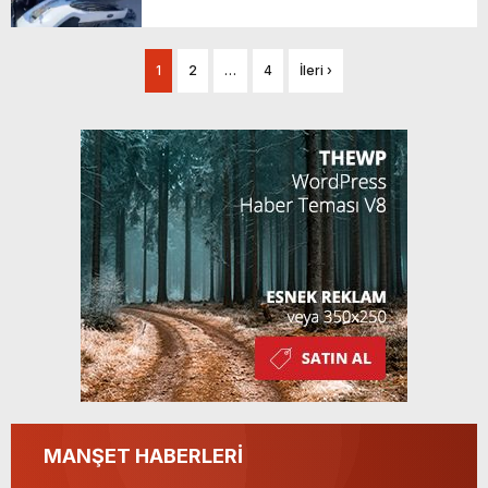
1
2
…
4
İleri ›
MANŞET HABERLERİ