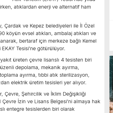
irken, atıklardan enerji ve alternatif ham
 Çardak ve Kepez belediyeleri ile İl Özel
90 köyün evsel atıkları, ambalaj atıkları ve
planarak, bertaraf için merkeze bağlı Kemel
 EKAY Tesisi’ne götürülüyor.
yakıt üreten çevre lisanslı 4 tesisten biri
düzenli depolama, mekanik ayırma,
toplama ayırma, tıbbi atık sterilizasyon,
an elektrik üretim tesisleri yer alıyor.
evre, Şehircilik ve İklim Değişikliği
l Çevre İzin ve Lisans Belgesi’ni almaya hak
lı entegre tesislerden biri olarak