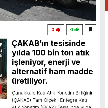
0
0
ÇAKAB’ın tesisinde
yılda 100 bin ton atık
işleniyor, enerji ve
alternatif ham madde
üretiliyor.
Çanakkale Katı Atık Yönetim Birliğinin
(ÇAKAB) Tam Ölçekli Entegre Katı
Atık Yönetim (EKAY) Tesisi’nde yılda