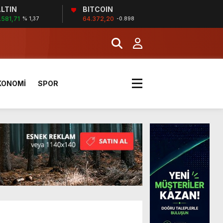
LTIN
BITCOIN
.581,71
64.372,20
% 1,37
-0.898
a Kazandı
KONOMİ
SPOR
a Kazandı