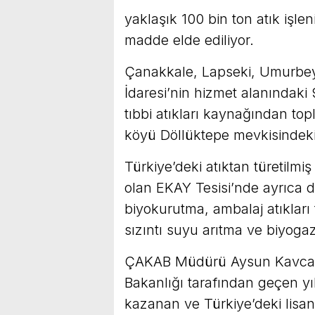
yaklaşık 100 bin ton atık işlen
madde elde ediliyor.
Çanakkale, Lapseki, Umurbey,
İdaresi’nin hizmet alanındaki 
tıbbi atıkları kaynağından to
köyü Döllüktepe mevkisindeki
Türkiye’deki atıktan türetilmiş 
olan EKAY Tesisi’nde ayrıca 
biyokurutma, ambalaj atıkları 
sızıntı suyu arıtma ve biyogazd
ÇAKAB Müdürü Aysun Kavcar, Ç
Bakanlığı tarafından geçen yı
kazanan ve Türkiye’deki lisans