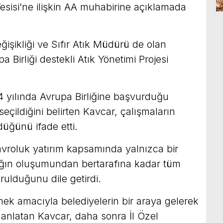
Tesisi’ne ilişkin AA muhabirine açıklamada
işikliği ve Sıfır Atık Müdürü de olan
a Birliği destekli Atık Yönetimi Projesi
.
 yılında Avrupa Birliğine başvurduğu
eçildiğini belirten Kavcar, çalışmaların
üğünü ifade etti.
avroluk yatırım kapsamında yalnızca bir
ığın oluşumundan bertarafına kadar tüm
rulduğunu dile getirdi.
ek amacıyla belediyelerin bir araya gelerek
u anlatan Kavcar, daha sonra İl Özel