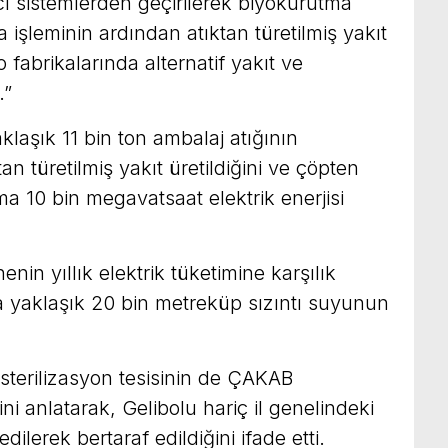
ırıcı sistemlerden geçirilerek biyokurutma
a işleminin ardından atıktan türetilmiş yakıt
 fabrikalarında alternatif yakıt ve
.”
klaşık 11 bin ton ambalaj atığının
ktan türetilmiş yakıt üretildiğini ve çöpten
ma 10 bin megavatsaat elektrik enerjisi
nin yıllık elektrik tüketimine karşılık
lda yaklaşık 20 bin metreküp sızıntı suyunun
k sterilizasyon tesisinin de ÇAKAB
ni anlatarak, Gelibolu hariç il genelindeki
edilerek bertaraf edildiğini ifade etti.