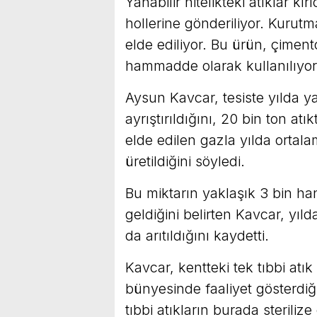
Yanabilir nitelikteki atıklar k
hollerine gönderiliyor. Kurutm
elde ediliyor. Bu ürün, çimento
hammadde olarak kullanılıyor
Aysun Kavcar, tesiste yılda ya
ayrıştırıldığını, 20 bin ton atı
elde edilen gazla yılda ortala
üretildiğini söyledi.
Bu miktarın yaklaşık 3 bin hane
geldiğini belirten Kavcar, yı
da arıtıldığını kaydetti.
Kavcar, kentteki tek tıbbi atı
bünyesinde faaliyet gösterdiği
tıbbi atıkların burada sterilize 