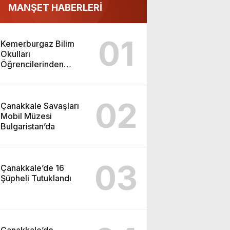
MANŞET HABERLERİ
01
Kemerburgaz Bilim
Okulları
Öğrencilerinden
ABD’de Tarihi Başarı:
6 Öğrenci 14 Madalya
Kazandı
02
Çanakkale Savaşları
Mobil Müzesi
Bulgaristan’da
03
Çanakkale’de 16
Şüpheli Tutuklandı
Çanakkale’de