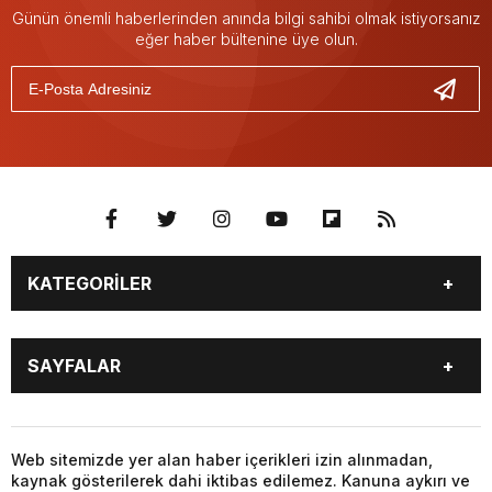
Günün önemli haberlerinden anında bilgi sahibi olmak istiyorsanız
eğer haber bültenine üye olun.
KATEGORİLER
GÜNDEM
SEKTÖR ÖZEL
SAYFALAR
DÜNYA
SİYASET
EKONOMİ
SPOR
GÜNDEM
SEKTÖR ÖZEL
DÜNYA
SİYASET
Web sitemizde yer alan haber içerikleri izin alınmadan,
kaynak gösterilerek dahi iktibas edilemez. Kanuna aykırı ve
EKONOMİ
SPOR