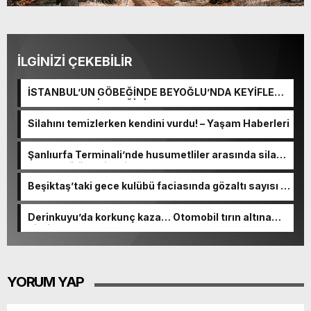
İLGİNİZİ ÇEKEBİLİR
İSTANBUL’UN GÖBEĞİNDE BEYOĞLU’NDA KEYİFLE
KONAKLAYABİLECEĞİNİZ TEK ADRES: DREAM PARK
OTEL
Silahını temizlerken kendini vurdu! – Yaşam Haberleri
Şanlıurfa Terminali’nde husumetliler arasında silahlı
kavga: 1 ölü, 2’si polis 10 yaralı
Beşiktaş’taki gece kulübü faciasında gözaltı sayısı 11
oldu
Derinkuyu’da korkunç kaza… Otomobil tırın altına
girdi
YORUM YAP