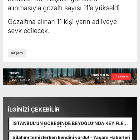
alınmasıyla gözaltı sayısı 11’e yükseldi.
Gözaltına alınan 11 kişi yarın adliyeye
sevk edilecek.
yaşam
İLGİNİZİ ÇEKEBİLİR
İSTANBUL’UN GÖBEĞİNDE BEYOĞLU’NDA KEYİFLE
KONAKLAYABİLECEĞİNİZ TEK ADRES: DREAM PARK
OTEL
Silahını temizlerken kendini vurdu! – Yaşam Haberleri