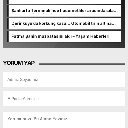
Şanlıurfa Terminali’nde husumetliler arasında silahlı
kavga: 1 ölü, 2’si polis 10 yaralı
Derinkuyu’da korkunç kaza… Otomobil tırın altına
girdi
Fatma Şahin mazbatasını aldı – Yaşam Haberleri
YORUM YAP