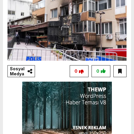
Sosyal
0
0
Medya