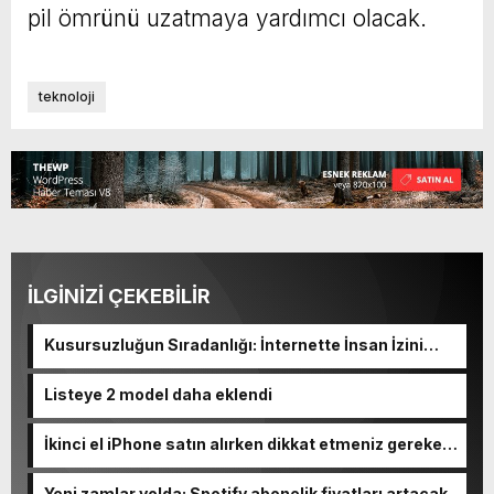
pil ömrünü uzatmaya yardımcı olacak.
teknoloji
İLGİNİZİ ÇEKEBİLİR
Kusursuzluğun Sıradanlığı: İnternette İnsan İzini
Kaybetmek
Listeye 2 model daha eklendi
İkinci el iPhone satın alırken dikkat etmeniz gereken
10 madde
Yeni zamlar yolda: Spotify abonelik fiyatları artacak