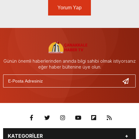
Yorum Yap
Günün önemli haberlerinden anında bilgi sahibi olmak istiyorsanız
eğer haber bültenine üye olun.
KATEGORİLER