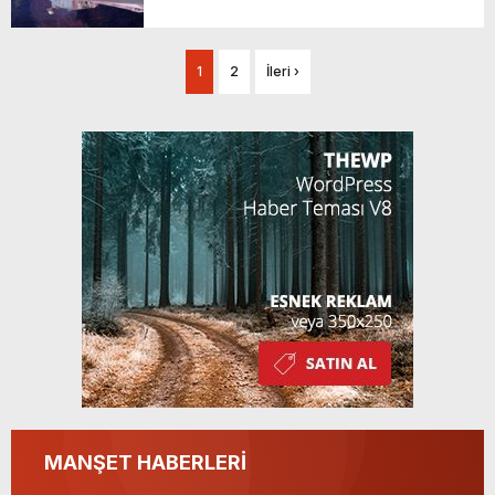
1
2
İleri ›
MANŞET HABERLERİ