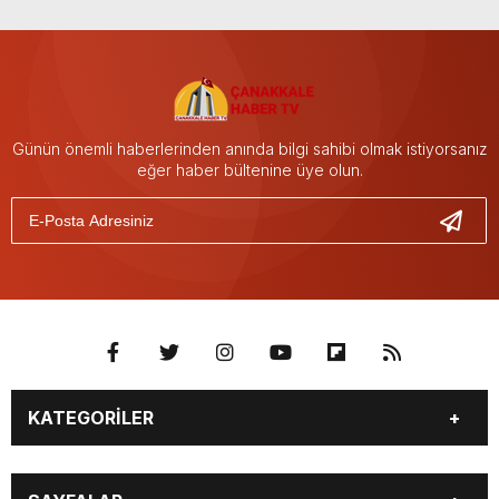
Günün önemli haberlerinden anında bilgi sahibi olmak istiyorsanız
eğer haber bültenine üye olun.
KATEGORİLER
GÜNDEM
SEKTÖR ÖZEL