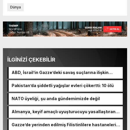
Dünya
İLGİNİZİ ÇEKEBİLİR
ABD, İsrail’in Gazze’deki savaş suçlarına ilişkin
soruşturma başlattı
Pakistan’da şiddetli yağışlar evleri çökertti: 10 ölü
NATO üyeliği, şu anda gündemimizde değil
Almanya, keyif amaçlı uyuşturucuyu yasallaştıran
en büyük AB ülkesi oldu
Gazze’de yerinden edilmiş Filistinlilere hastaneleri
boşaltma çağrısı