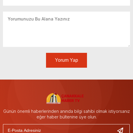
Yorum Yap
Günün önemli haberlerinden anında bilgi sahibi olmak istiyorsanız
eğer haber bültenine üye olun.