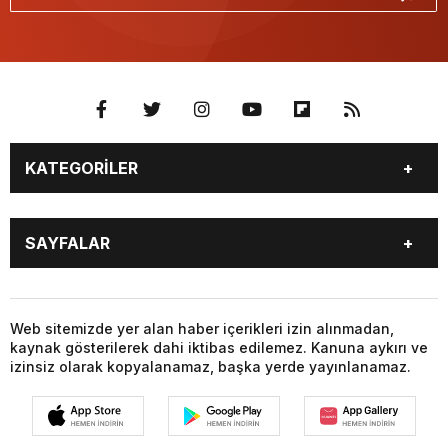
KATEGORİLER
GÜNDEM
SEKTÖR ÖZEL
SAYFALAR
DÜNYA
SİYASET
EKONOMİ
SPOR
GÜNDEM
SEKTÖR ÖZEL
DÜNYA
SİYASET
Web sitemizde yer alan haber içerikleri izin alınmadan,
kaynak gösterilerek dahi iktibas edilemez. Kanuna aykırı ve
EKONOMİ
SPOR
izinsiz olarak kopyalanamaz, başka yerde yayınlanamaz.