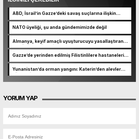
ABD, İsrail’in Gazze’deki savaş suçlarına ilişkin
soruşturma başlattı
NATO üyeliği, şu anda gündemimizde değil
Almanya, keyif amaçlı uyuşturucuyu yasallaştıran
en büyük AB ülkesi oldu
Gazze’de yerinden edilmiş Filistinlilere hastaneleri
boşaltma çağrısı
Yunanistan’da orman yangını: Katerin’den alevler
yükseldi
YORUM YAP