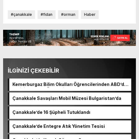
#çanakkale
#fidan
#orman
Haber
İLGİNİZİ ÇEKEBİLİR
Kemerburgaz Bilim Okulları Öğrencilerinden ABD’de
Tarihi Başarı: 6 Öğrenci 14 Madalya Kazandı
Çanakkale Savaşları Mobil Müzesi Bulgaristan’da
Çanakkale’de 16 Şüpheli Tutuklandı
Çanakkale’de Entegre Atık Yönetim Tesisi