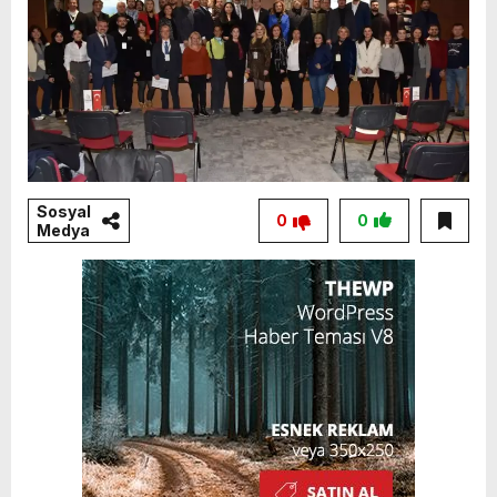
Sosyal
0
0
Medya