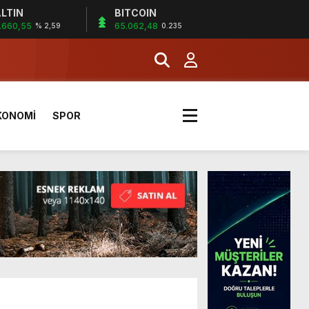
LTIN
BITCOIN
.660,55
65.062,48
% 2,59
0.235
a Kazandı
KONOMİ
SPOR