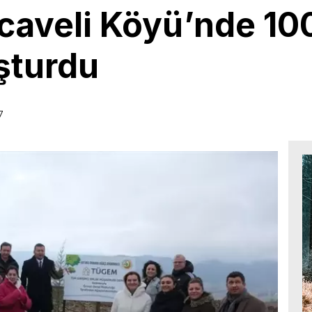
veli Köyü’nde 100.
şturdu
7