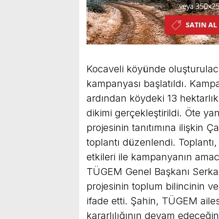
Kocaveli köyünde oluşturulaca
kampanyası başlatıldı. Kamp
ardından köydeki 13 hektarlık
dikimi gerçekleştirildi. Öte 
projesinin tanıtımına ilişkin
toplantı düzenlendi. Toplant
etkileri ile kampanyanın amac
TÜGEM Genel Başkanı Serkan
projesinin toplum bilincinin 
ifade etti. Şahin, TÜGEM aile
kararlılığının devam edeceği