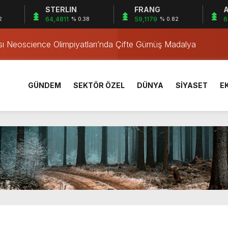
STERLIN
FRANG
A
ği Etkinliği
64,4811
59,1179
6
2
% 0.38
% 0.82
ası Neoscience Olimpiyatları’nda Çifte Gümüş Madalya
rı Öğrencilerinden ABD’de Tarihi Başarı: 6 Öğrenci 14 Madaly
l Müzesi Bulgaristan’da
Tutuklandı
GÜNDEM
SEKTÖR ÖZEL
DÜNYA
SİYASET
E
k Yönetim Tesisi
çmen Operasyonu
aşladı
ğrenme coşkusu
 Temizliği
ği Etkinliği
ası Neoscience Olimpiyatları’nda Çifte Gümüş Madalya