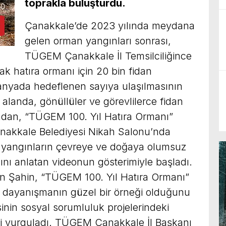
toprakla buluşturdu.
Çanakkale’de 2023 yılında meydana
gelen orman yangınları sonrası,
TÜGEM Çanakkale İl Temsilciliğince
k hatıra ormanı için 20 bin fidan
anyada hedeflenen sayıya ulaşılmasının
 alanda, gönüllüler ve görevlilerce fidan
yandan, “TÜGEM 100. Yıl Hatıra Ormanı”
 Çanakkale Belediyesi Nikah Salonu’nda
ı, yangınların çevreye ve doğaya olumsuz
ını anlatan videonun gösterimiyle başladı.
 Şahin, “TÜGEM 100. Yıl Hatıra Ormanı”
ve dayanışmanın güzel bir örneği olduğunu
sinin sosyal sorumluluk projelerindeki
ni vurguladı. TÜGEM Çanakkale İl Başkanı