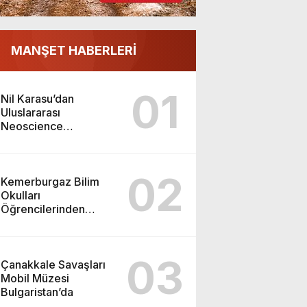
MANŞET HABERLERİ
01
Nil Karasu’dan
Uluslararası
Neoscience
Olimpiyatları’nda
Çifte Gümüş Madalya
02
Kemerburgaz Bilim
Okulları
Öğrencilerinden
ABD’de Tarihi Başarı:
6 Öğrenci 14 Madalya
Kazandı
03
Çanakkale Savaşları
Mobil Müzesi
Bulgaristan’da