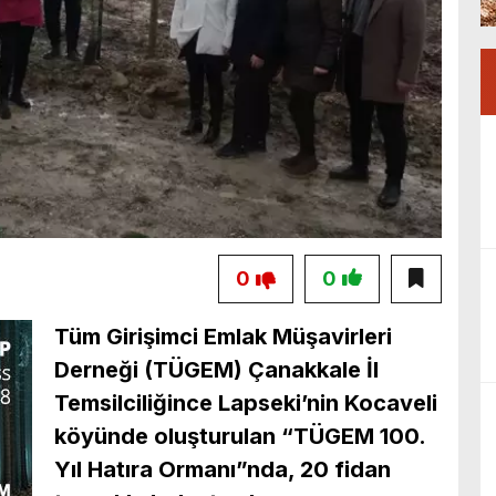
0
0
Tüm Girişimci Emlak Müşavirleri
Derneği (TÜGEM) Çanakkale İl
Temsilciliğince Lapseki’nin Kocaveli
köyünde oluşturulan “TÜGEM 100.
Yıl Hatıra Ormanı”nda, 20 fidan