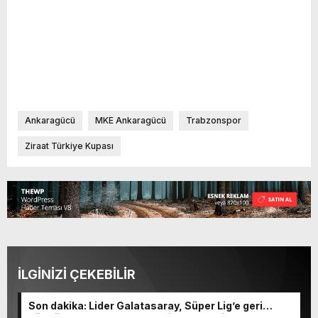
Ankaragücü
MKE Ankaragücü
Trabzonspor
Ziraat Türkiye Kupası
İLGİNİZİ ÇEKEBİLİR
Son dakika: Lider Galatasaray, Süper Lig’e geri
döndü! Hatayspor maçında ilk gol geldi