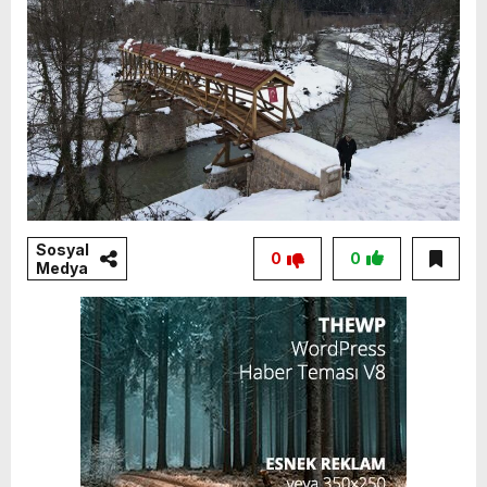
Sosyal
0
0
Medya