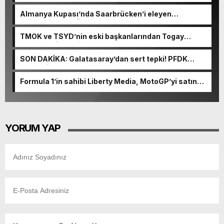
Almanya Kupası’nda Saarbrücken’i eleyen
Kaiserslautern finale kaldı
TMOK ve TSYD’nin eski başkanlarından Togay
Bayatlı vefat etti
SON DAKİKA: Galatasaray’dan sert tepki! PFDK
sevkleri sonrası…
Formula 1’in sahibi Liberty Media, MotoGP’yi satın
aldı
YORUM YAP