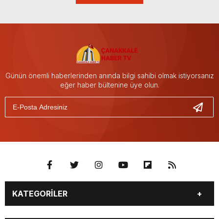
Günün önemli haberlerinden anında bilgi sahibi olmak istiyorsanız
eğer haber bültenine üye olun.
KATEGORİLER
GÜNDEM
SEKTÖR ÖZEL