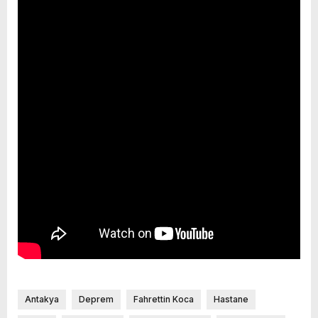
Antakya
Deprem
Fahrettin Koca
Hastane