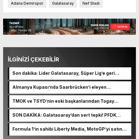
Adana Demirspor
Galatasaray
Nef Stadı
İLGİNİZİ ÇEKEBİLİR
Son dakika: Lider Galatasaray, Süper Lig’e geri
döndü! Hatayspor maçında ilk gol geldi
Almanya Kupası’nda Saarbrücken’i eleyen
Kaiserslautern finale kaldı
TMOK ve TSYD’nin eski başkanlarından Togay
Bayatlı vefat etti
SON DAKİKA: Galatasaray’dan sert tepki! PFDK
sevkleri sonrası…
Formula 1’in sahibi Liberty Media, MotoGP’yi satın
aldı