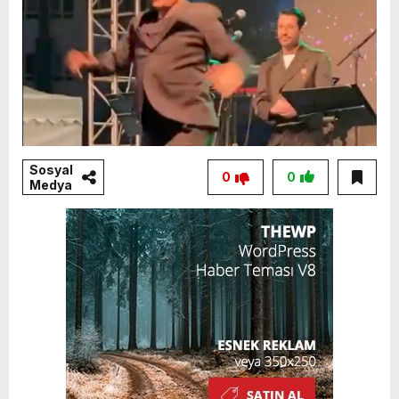
Sosyal
0
0
Medya