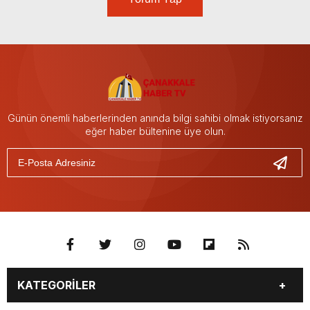
Günün önemli haberlerinden anında bilgi sahibi olmak istiyorsanız
eğer haber bültenine üye olun.
KATEGORİLER