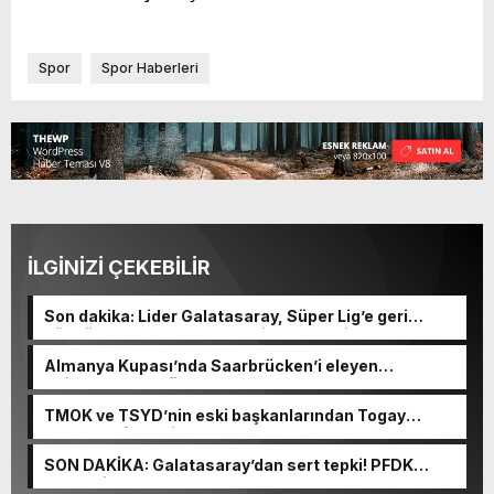
Spor
Spor Haberleri
İLGİNİZİ ÇEKEBİLİR
Son dakika: Lider Galatasaray, Süper Lig’e geri
döndü! Hatayspor maçında ilk gol geldi
Almanya Kupası’nda Saarbrücken’i eleyen
Kaiserslautern finale kaldı
TMOK ve TSYD’nin eski başkanlarından Togay
Bayatlı vefat etti
SON DAKİKA: Galatasaray’dan sert tepki! PFDK
sevkleri sonrası…