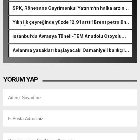
SPK, Rönesans Gayrimenkul Yatırım’ın halka arzına
izin verdi
Yılın ilk çeyreğinde yüzde 12,91 arttı! Brent petrolün
varil fiyatı: 87 dolar
İstanbul’da Avrasya Tüneli-TEM Anadolu Otoyolu
bağlantı yolu açıldı
Avlanma yasakları başlayacak! Osmaniyeli balıkçılar
son ağlarını atıyor
YORUM YAP