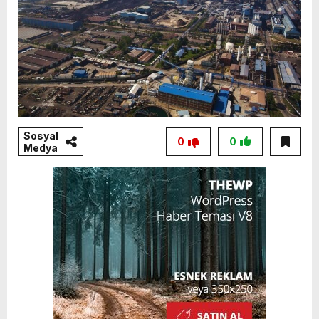
Sosyal
0
0
Medya