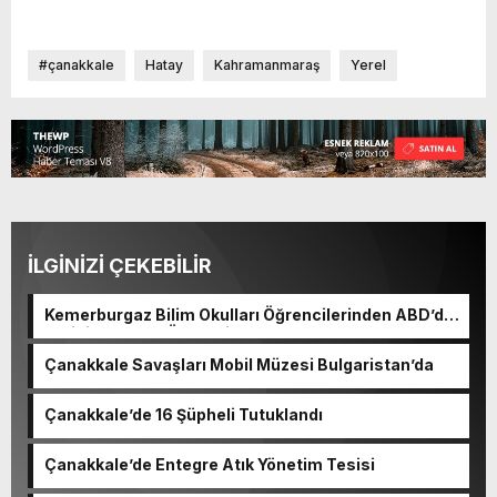
#çanakkale
Hatay
Kahramanmaraş
Yerel
İLGİNİZİ ÇEKEBİLİR
Kemerburgaz Bilim Okulları Öğrencilerinden ABD’de
Tarihi Başarı: 6 Öğrenci 14 Madalya Kazandı
Çanakkale Savaşları Mobil Müzesi Bulgaristan’da
Çanakkale’de 16 Şüpheli Tutuklandı
Çanakkale’de Entegre Atık Yönetim Tesisi