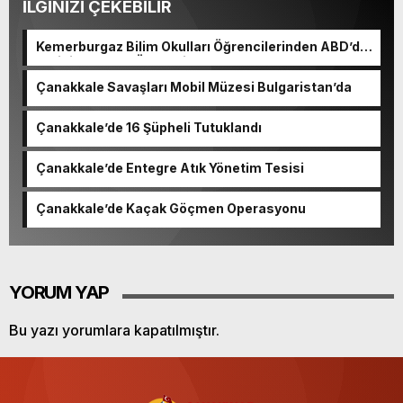
İLGİNİZİ ÇEKEBİLİR
Kemerburgaz Bilim Okulları Öğrencilerinden ABD’de
Tarihi Başarı: 6 Öğrenci 14 Madalya Kazandı
Çanakkale Savaşları Mobil Müzesi Bulgaristan’da
Çanakkale’de 16 Şüpheli Tutuklandı
Çanakkale’de Entegre Atık Yönetim Tesisi
Çanakkale’de Kaçak Göçmen Operasyonu
YORUM YAP
Bu yazı yorumlara kapatılmıştır.