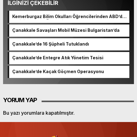
İLGİNİZİ ÇEKEBİLİR
Kemerburgaz Bilim Okulları Öğrencilerinden ABD’de
Tarihi Başarı: 6 Öğrenci 14 Madalya Kazandı
Çanakkale Savaşları Mobil Müzesi Bulgaristan’da
Çanakkale’de 16 Şüpheli Tutuklandı
Çanakkale’de Entegre Atık Yönetim Tesisi
Çanakkale’de Kaçak Göçmen Operasyonu
YORUM YAP
Bu yazı yorumlara kapatılmıştır.