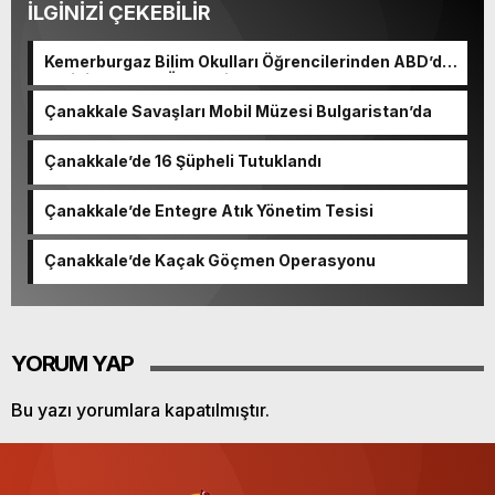
İLGİNİZİ ÇEKEBİLİR
Kemerburgaz Bilim Okulları Öğrencilerinden ABD’de
Tarihi Başarı: 6 Öğrenci 14 Madalya Kazandı
Çanakkale Savaşları Mobil Müzesi Bulgaristan’da
Çanakkale’de 16 Şüpheli Tutuklandı
Çanakkale’de Entegre Atık Yönetim Tesisi
Çanakkale’de Kaçak Göçmen Operasyonu
YORUM YAP
Bu yazı yorumlara kapatılmıştır.