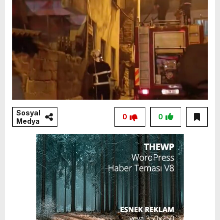
Sosyal
0
0
Medya