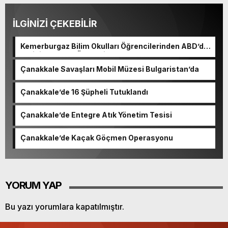
İLGİNİZİ ÇEKEBİLİR
Kemerburgaz Bilim Okulları Öğrencilerinden ABD’de
Tarihi Başarı: 6 Öğrenci 14 Madalya Kazandı
Çanakkale Savaşları Mobil Müzesi Bulgaristan’da
Çanakkale’de 16 Şüpheli Tutuklandı
Çanakkale’de Entegre Atık Yönetim Tesisi
Çanakkale’de Kaçak Göçmen Operasyonu
YORUM YAP
Bu yazı yorumlara kapatılmıştır.