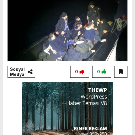
Sosyal
0
0
Medya