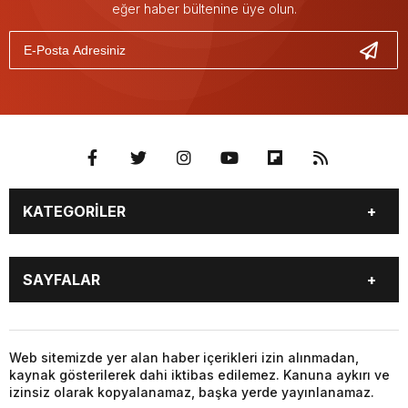
eğer haber bültenine üye olun.
KATEGORİLER
GÜNDEM
SEKTÖR ÖZEL
SAYFALAR
DÜNYA
SİYASET
EKONOMİ
SPOR
GÜNDEM
SEKTÖR ÖZEL
DÜNYA
SİYASET
Web sitemizde yer alan haber içerikleri izin alınmadan,
kaynak gösterilerek dahi iktibas edilemez. Kanuna aykırı ve
EKONOMİ
SPOR
izinsiz olarak kopyalanamaz, başka yerde yayınlanamaz.