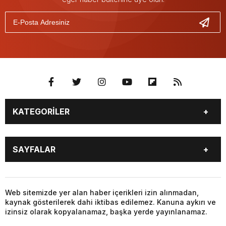
KATEGORİLER
GÜNDEM
SEKTÖR ÖZEL
SAYFALAR
DÜNYA
SİYASET
EKONOMİ
SPOR
GÜNDEM
SEKTÖR ÖZEL
DÜNYA
SİYASET
Web sitemizde yer alan haber içerikleri izin alınmadan,
kaynak gösterilerek dahi iktibas edilemez. Kanuna aykırı ve
EKONOMİ
SPOR
izinsiz olarak kopyalanamaz, başka yerde yayınlanamaz.