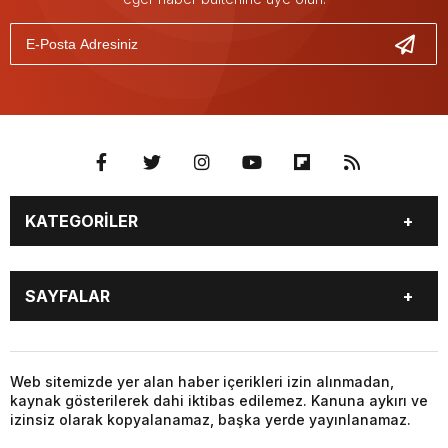
KATEGORİLER
GÜNDEM
SEKTÖR ÖZEL
SAYFALAR
DÜNYA
SİYASET
EKONOMİ
SPOR
GÜNDEM
SEKTÖR ÖZEL
DÜNYA
SİYASET
Web sitemizde yer alan haber içerikleri izin alınmadan,
kaynak gösterilerek dahi iktibas edilemez. Kanuna aykırı ve
EKONOMİ
SPOR
izinsiz olarak kopyalanamaz, başka yerde yayınlanamaz.