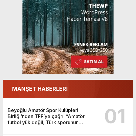
sporunun temelidir”
MANŞET HABERLERİ
01
Beyoğlu Amatör Spor Kulüpleri
Birliği’nden TFF’ye çağrı: “Amatör
futbol yük değil, Türk sporunun
temelidir”