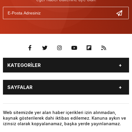
KATEGORİLER
GÜNDEM
SEKTÖR ÖZEL
SAYFALAR
DÜNYA
SİYASET
EKONOMİ
SPOR
GÜNDEM
SEKTÖR ÖZEL
DÜNYA
SİYASET
Web sitemizde yer alan haber içerikleri izin alınmadan,
kaynak gösterilerek dahi iktibas edilemez. Kanuna aykırı ve
EKONOMİ
SPOR
izinsiz olarak kopyalanamaz, başka yerde yayınlanamaz.