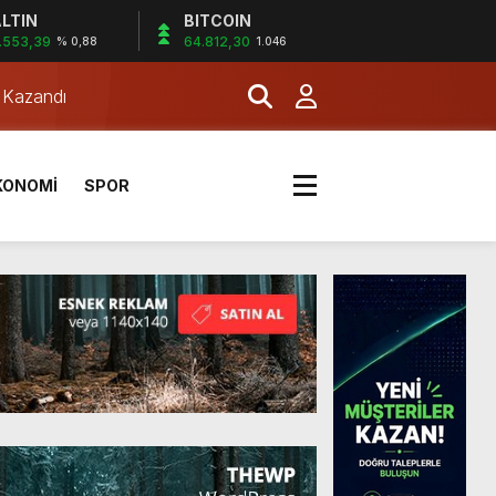
LTIN
BITCOIN
.553,39
64.812,30
% 0,88
1.046
a Kazandı
KONOMİ
SPOR
a Kazandı