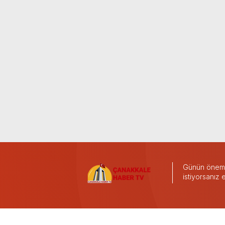
Günün önemli
istiyorsanız