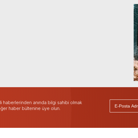
 haberlerinden anında bilgi sahibi olmak
 eğer haber bültenine üye olun.