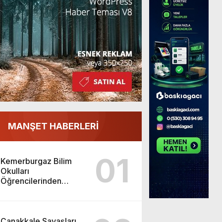
MANŞET HABERLERİ
01
Kemerburgaz Bilim
Okulları
Öğrencilerinden
ABD’de Tarihi Başarı:
6 Öğrenci 14 Madalya
Kazandı
Çanakkale Savaşları