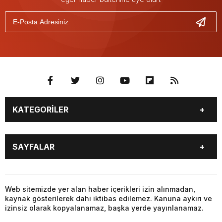
KATEGORİLER
GÜNDEM
SEKTÖR ÖZEL
SAYFALAR
DÜNYA
SİYASET
EKONOMİ
SPOR
GÜNDEM
SEKTÖR ÖZEL
DÜNYA
SİYASET
Web sitemizde yer alan haber içerikleri izin alınmadan,
kaynak gösterilerek dahi iktibas edilemez. Kanuna aykırı ve
EKONOMİ
SPOR
izinsiz olarak kopyalanamaz, başka yerde yayınlanamaz.