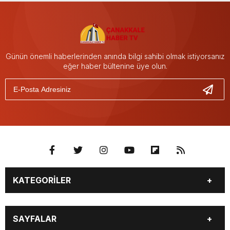
Günün önemli haberlerinden anında bilgi sahibi olmak istiyorsanız
eğer haber bültenine üye olun.
KATEGORİLER
GÜNDEM
SEKTÖR ÖZEL
SAYFALAR
DÜNYA
SİYASET