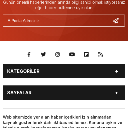
Günün önemli haberlerinden anında bilgi sahibi olmak istiyorsanız
eğer haber bültenine üye olun.
KATEGORİLER
GÜNDEM
SEKTÖR ÖZEL
SAYFALAR
DÜNYA
SİYASET
EKONOMİ
SPOR
GÜNDEM
SEKTÖR ÖZEL
DÜNYA
SİYASET
Web sitemizde yer alan haber içerikleri izin alınmadan,
kaynak gösterilerek dahi iktibas edilemez. Kanuna aykırı ve
EKONOMİ
SPOR
izinsiz olarak kopyalanamaz, başka yerde yayınlanamaz.