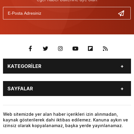
KATEGORİLER
GÜNDEM
SEKTÖR ÖZEL
SAYFALAR
DÜNYA
SİYASET
EKONOMİ
SPOR
GÜNDEM
SEKTÖR ÖZEL
DÜNYA
SİYASET
Web sitemizde yer alan haber içerikleri izin alınmadan,
kaynak gösterilerek dahi iktibas edilemez. Kanuna aykırı ve
EKONOMİ
SPOR
izinsiz olarak kopyalanamaz, başka yerde yayınlanamaz.