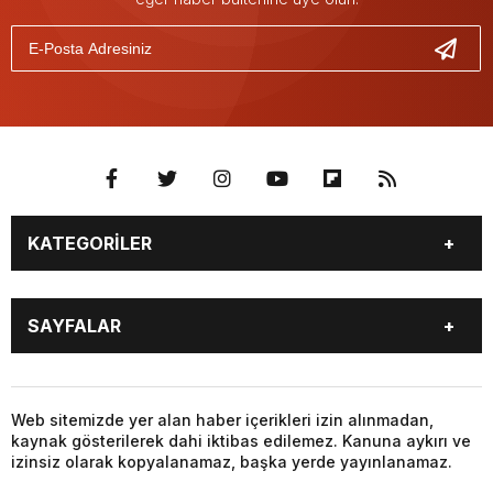
KATEGORİLER
GÜNDEM
SEKTÖR ÖZEL
SAYFALAR
DÜNYA
SİYASET
EKONOMİ
SPOR
GÜNDEM
SEKTÖR ÖZEL
DÜNYA
SİYASET
Web sitemizde yer alan haber içerikleri izin alınmadan,
kaynak gösterilerek dahi iktibas edilemez. Kanuna aykırı ve
EKONOMİ
SPOR
izinsiz olarak kopyalanamaz, başka yerde yayınlanamaz.