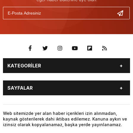
KATEGORİLER
GÜNDEM
SEKTÖR ÖZEL
SAYFALAR
DÜNYA
SİYASET
EKONOMİ
SPOR
GÜNDEM
SEKTÖR ÖZEL
DÜNYA
SİYASET
Web sitemizde yer alan haber içerikleri izin alınmadan,
kaynak gösterilerek dahi iktibas edilemez. Kanuna aykırı ve
EKONOMİ
SPOR
izinsiz olarak kopyalanamaz, başka yerde yayınlanamaz.