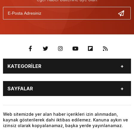
KATEGORİLER
GÜNDEM
SEKTÖR ÖZEL
SAYFALAR
DÜNYA
SİYASET
EKONOMİ
SPOR
GÜNDEM
SEKTÖR ÖZEL
DÜNYA
SİYASET
Web sitemizde yer alan haber içerikleri izin alınmadan,
kaynak gösterilerek dahi iktibas edilemez. Kanuna aykırı ve
EKONOMİ
SPOR
izinsiz olarak kopyalanamaz, başka yerde yayınlanamaz.