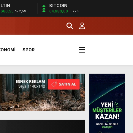
LTIN
BITCOIN
.660,55
64.980,00
% 2,59
0.775
a Kazandı
KONOMİ
SPOR