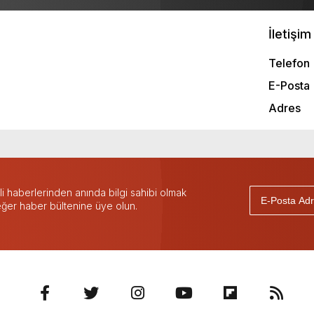
İletişim 
Telefon
E-Posta
Adres
 haberlerinden anında bilgi sahibi olmak
 eğer haber bültenine üye olun.