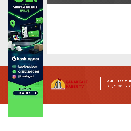
Günün önemli
istiyorsanız