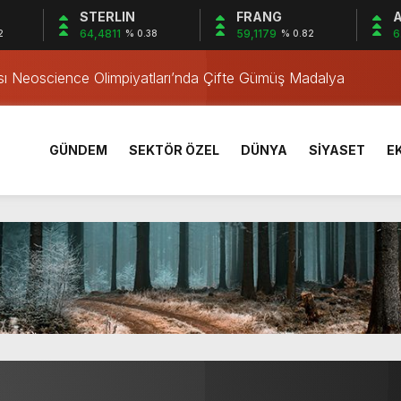
STERLIN
FRANG
A
64,4811
59,1179
6
2
% 0.38
% 0.82
ği Etkinliği
ası Neoscience Olimpiyatları’nda Çifte Gümüş Madalya
rı Öğrencilerinden ABD’de Tarihi Başarı: 6 Öğrenci 14 Madaly
l Müzesi Bulgaristan’da
GÜNDEM
SEKTÖR ÖZEL
DÜNYA
SİYASET
E
Tutuklandı
k Yönetim Tesisi
çmen Operasyonu
aşladı
ğrenme coşkusu
 Temizliği
ği Etkinliği
ası Neoscience Olimpiyatları’nda Çifte Gümüş Madalya