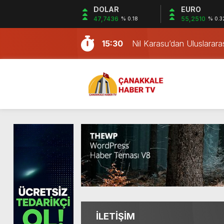
DOLAR
EURO
47,7436
55,2510
% 0.18
% 0.3
8:25
Çanakkale’de Deniz Temizli
15:30
Nil Karasu’dan Uluslarar
11:12
Kemerburgaz Bilim Okulla
11:04
Çanakkale Savaşları Mobi
11:02
Çanakkale’de 16 Şüpheli 
8:29
Çanakkale’de Entegre Atı
8:28
Çanakkale’de Kaçak Gö
8:27
Çanakkale’de BilimFest b
8:27
Yenice’de hayat boyu ö
8:26
Çanakkale’de Çevre Günü
8:25
Çanakkale’de Deniz Temizli
15:30
Nil Karasu’dan Uluslarar
İLETİŞİM